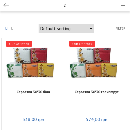
2
T
o
g
g
FILTER
l
e
Out Of Stock
Out Of Stock
n
a
v
i
g
a
Серветка 30*30 біла
Серветка 30*30 грейпфрут
t
i
o
n
338,00
грн
574,00
грн