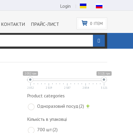
Login
0
ITEM
КОНТАКТИ
ПРАЙС-ЛИСТ
2 052 грн
3 121 грн
2 052
2 319
2 587
2 854
3 121
Product categories
Одноразовий посуд
(2)
Кількість в упаковці
700 шт
(2)