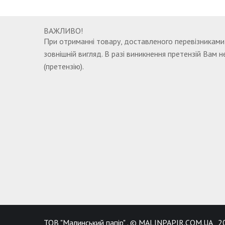
ВАЖЛИВО!
При отриманні товару, доставленого перевізниками, 
зовнішній вигляд. В разі виникнення претензій Вам 
(претензію).
ТОВ "Малинський папip" . © MALINPAPIR.COM.UA , 2