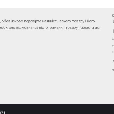
К
обов’язково перевірте наявність всього товару і його
необхідно відмовитись від отримання товару і скласти акт
+
+
+
m
021