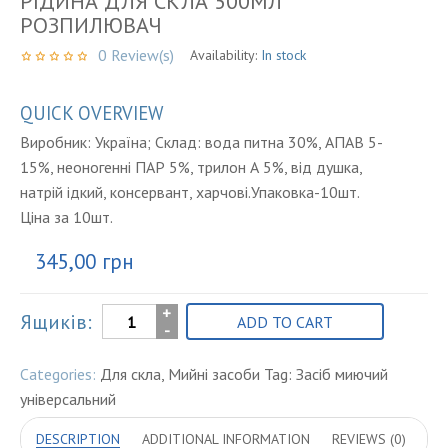
РІДИНА ДЛЯ СКЛА 500МЛ
РОЗПИЛЮВАЧ
0
Review(s)
Availability:
In stock
QUICK OVERVIEW
Виробник: Україна; Склад: вода питна 30%, АПАВ 5-
15%, неоногенні ПАР 5%, трилон А 5%, від душка,
натрій ідкий, консервант, харчові.Упаковка-10шт.
Ціна за 10шт.
345,00
грн
Рідина
Ящиків:
ADD TO CART
для
скла
Categories:
Для скла
,
Мийні засоби
Tag:
Засіб миючий
500мл
універсальний
розпилювач
DESCRIPTION
quantity
ADDITIONAL INFORMATION
REVIEWS (0)