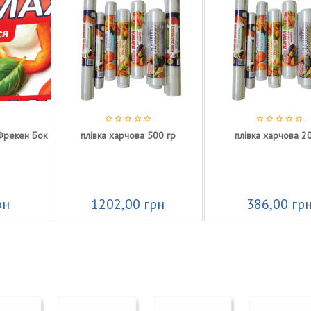
н Бок
плівка харчова 500 гр
плівка харчова 20 гр
1202,00
грн
386,00
грн