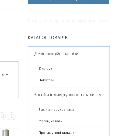
E-mail: manager.malinpapir@gmail.com
КАТАЛОГ ТОВАРІВ
Дезінфекційні засоби
Для рук
ід +
Побутові
Засоби індивідуального захисту
Бахіли, нарукавники
Маски, халати
Протишумові вкладки