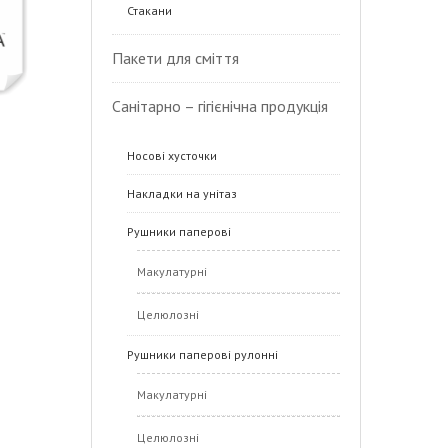
Стакани
Пакети для сміття
Санітарно – гігієнічна продукція
Носові хусточки
Накладки на унітаз
Рушники паперові
Макулатурні
Целюлозні
Рушники паперові рулонні
Макулатурні
Целюлозні