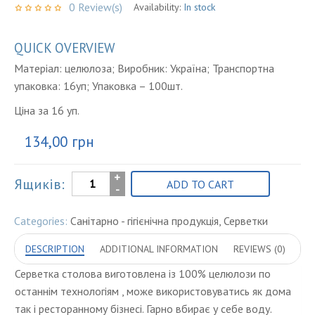
0
Review(s)
Availability:
In stock
QUICK OVERVIEW
Матеріал: целюлоза; Виробник: Україна; Транспортна
упаковка: 16уп; Упаковка – 100шт.
Ціна за 16 уп.
134,00
грн
Серветки
Ящиків:
ADD TO CART
Malvar
персикова
Categories:
Санітарно - гігієнічна продукція
,
Серветки
100
DESCRIPTION
шт
ADDITIONAL INFORMATION
REVIEWS (0)
quantity
Серветка столова виготовлена із 100% целюлози по
останнім технологіям , може використовуватись як дома
так і ресторанному бізнесі. Гарно вбирає у себе воду.