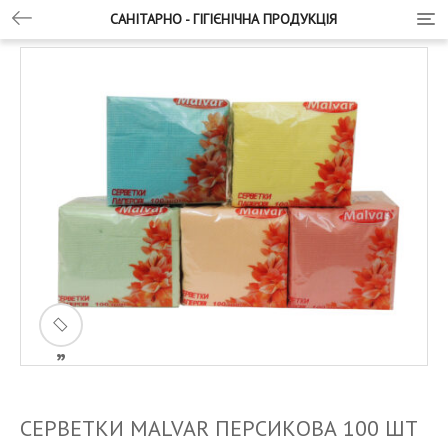
САНІТАРНО - ГІГІЄНІЧНА ПРОДУКЦІЯ
T
o
g
g
l
e
n
a
v
i
g
a
ðŸ
t
i
”
o
n
СЕРВЕТКИ MALVAR ПЕРСИКОВА 100 ШТ