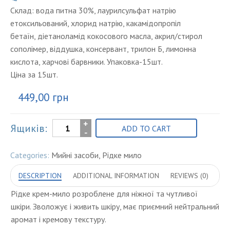
Склад: вода питна 30%, лаурилсульфат натрію
етоксильований, хлорид натрію, какамідопропіл
бетаїн, діетаноламід кокосового масла, акрил/стирол
сополімер, віддушка, консервант, трилон Б, лимонна
кислота, харчові барвники. Упаковка-15шт.
Ціна за 15шт.
449,00
грн
Рідке
Ящиків:
ADD TO CART
крем-
мило
Categories:
Мийні засоби
,
Рідке мило
500мл
DESCRIPTION
(дозатор)
ADDITIONAL INFORMATION
REVIEWS (0)
(алое
Рідке крем-мило розроблене для ніжної та чутливої
вера)
шкіри. Зволожує і живить шкіру, має приємний нейтральний
quantity
аромат і кремову текстуру.